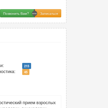
Позвонить Вам?
и:
215
ностика:
45
остический прием взрослых