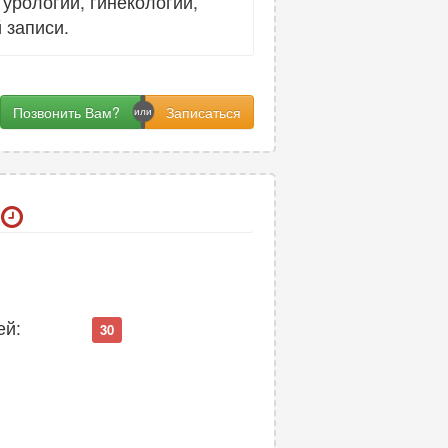
урологии, гинекологии,
 записи.
Позвонить Вам?
ей:
30