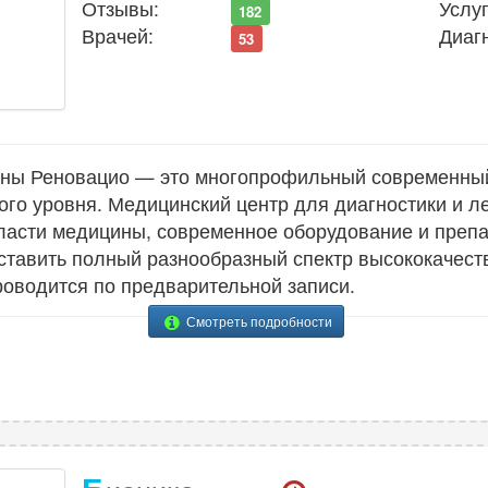
7
Отзывы:
Услуг
182
Офтальмология
13
Врачей:
Диаг
53
ины Реновацио — это многопрофильный современны
ого уровня. Медицинский центр для диагностики и л
ласти медицины, современное оборудование и преп
ставить полный разнообразный спектр высококачест
оводится по предварительной записи.
Смотреть подробности