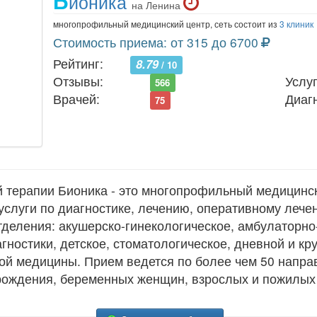
Б
ионика
на Ленина
многопрофильный медицинский центр, сеть состоит из
3 клиник
Стоимость приема: от 315 до 6700
Рейтинг:
8.79
/ 10
Отзывы:
Услуг
566
Врачей:
Диаг
75
 терапии Бионика - это многопрофильный медицинск
слуги по диагностике, лечению, оперативному лече
тделения: акушерско-гинекологическое, амбулаторно
агностики, детское, стоматологическое, дневной и к
ой медицины. Прием ведется по более чем 50 напра
с рождения, беременных женщин, взрослых и пожилы