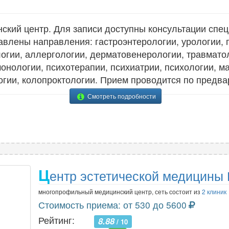
9
Микология
1
Рефлексотерапия
4
кий центр. Для записи доступны консультации специ
авлены направления: гастроэнтерологии, урологии, 
Н
С
логии, аллергологии, дерматовенерологии, травмато
Наркология
1
монологии, психотерапии, психиатрии, психологии, м
Сексология
1
Неврология
гии, колопроктологии. Прием проводится по предва
31
Сомнология
3
Нейрохирургия
8
Спортивная медицина
1
Смотреть подробности
Нефрология
2
Стоматология
45
Нутрициология
1
Сурдология
2
О
Т
Ц
ентр эстетической медицины
Онкология
17
Терапия
29
Онкология-маммология
9
Травматология
19
многопрофильный медицинский центр, сеть состоит из
2 клиник
Ортопедия
18
Травматология-ортопедия
19
Стоимость приема: от 530 до 5600
Остеопатия
2
Трансфузиология
1
Рейтинг:
8.88
/ 10
Отоларингология
21
Трихология