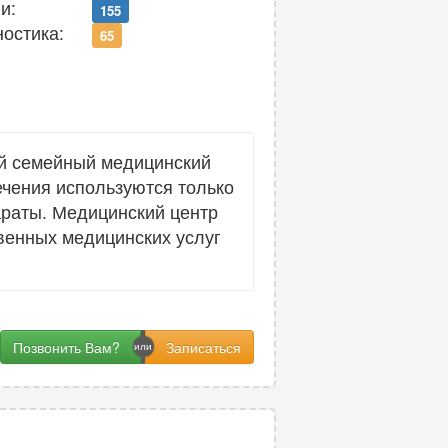
и:
155
ностика:
65
й семейный медицинский
ечения используются только
араты. Медицинский центр
венных медицинских услуг
Позвонить Вам?