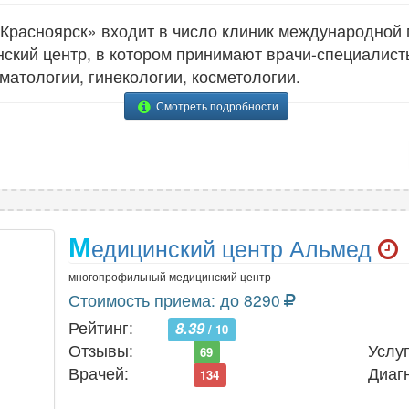
расноярск» входит в число клиник международной 
кий центр, в котором принимают врачи-специалисты
матологии, гинекологии, косметологии.
Смотреть подробности
М
едицинский центр Альмед
многопрофильный медицинский центр
Стоимость приема: до 8290
Рейтинг:
8.39
/ 10
Отзывы:
Услуг
69
Врачей:
Диаг
134