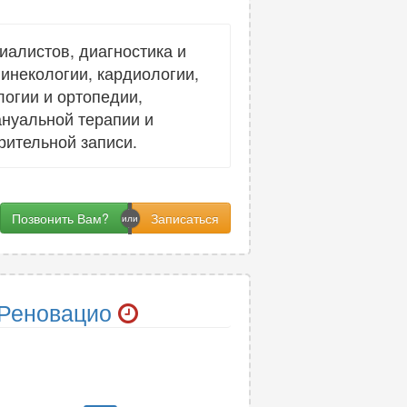
алистов, диагностика и
Ч
гинекологии, кардиологии,
Челюстно-лицевая хирургия
7
логии и ортопедии,
ануальной терапии и
рительной записи.
Э
Эмбриология
1
Эндокринология
25
Позвонить Вам?
Эндоскопия
15
Эпилептология
1
 Реновацио