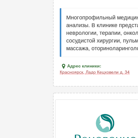
Генетика
2
Гинекология
28
Многопрофильный медицинс
Гирудотерапия
2
анализы. В клинике предст
Гнатология
неврологии, терапии, онко
5
сосудистой хирургии, пуль
массажа, оториноларинголо
Д
Дерматовенерология
17
Адрес клиники:
Дерматология
Красноярск
,
Ладо Кецховели д. 34
21
Дефектология
1
Диабетология
2
Диетология
4
И
Иммунология
11
Инфекционные болезни
4