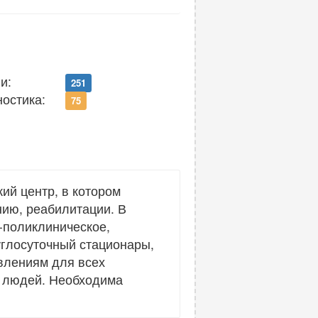
и:
251
ностика:
75
ий центр, в котором
нию, реабилитации. В
-поликлиническое,
руглосуточный стационары,
влениям для всех
х людей. Необходима