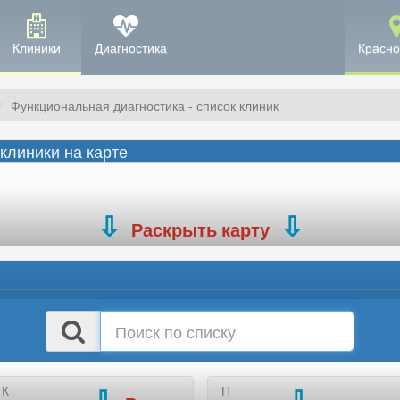
Клиники
Диагностика
Красно
Функциональная диагностика - список клиник
клиники на карте
Раскрыть карту
Поиск
в
списке
К
П