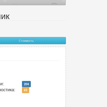
УЗИ
38
Урология
ник
22
Урология-андрология
5
Ф
Стоимость
Физиотерапия
7
Флебология
14
Фониатрия
3
Фтизиатрия
1
Функциональная диагностика
24
и:
204
Х
ностика:
63
Химиотерапия
1
Хирургия
21
Хирургия-ортопедия
2