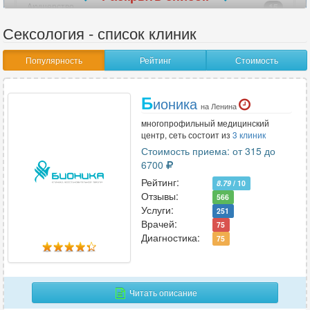
Акушерство
15
Акушерство-гинекология
18
Сексология - список клиник
Аллергология
13
Популярность
Рейтинг
Стоимость
Ангиохирургия
2
Андрология
7
Б
Анестезиология
ионика
12
на Ленина
Анестезиология-реаниматология
14
многопрофильный медицинский
центр, сеть состоит из
3 клиник
Аритмология
6
Стоимость приема: от 315 до
6700
Рейтинг:
8.79
/ 10
В
Отзывы:
566
Венерология
Услуги:
10
251
Врачей:
75
Вертебрология
2
Диагностика:
75
Г
Читать описание
Гастроэнтерология
29