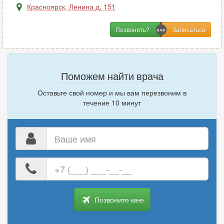
Генетика
2
Красноярск
,
Ленина д. 151
Гинекология
28
Позвонить?
Гирудотерапия
2
Гнатология
5
Поможем найти врача
Д
Оставьте свой номер и мы вам перезвоним в
Дерматовенерология
17
течение 10 минут
Дерматология
21
Дефектология
1
Ваше
Диабетология
2
имя
Диетология
4
Ваш
номер
телефона
И
Позвоните мне
Иммунология
11
Инфекционные болезни
4