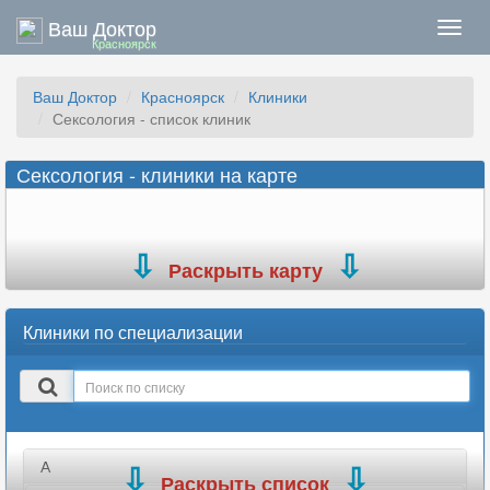
Ваш Доктор
Нави
Красноярск
Ваш Доктор
Красноярск
Клиники
Сексология - список клиник
Сексология - клиники на карте
Раскрыть карту
Клиники по специализации
Поиск
в
списке
А
Раскрыть список