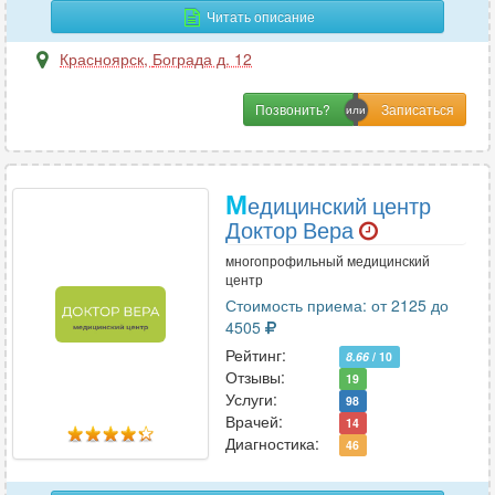
Читать описание
Красноярск
,
Бограда д. 12
Позвонить?
М
едицинский центр
Доктор Вера
многопрофильный медицинский
центр
Стоимость приема: от 2125 до
4505
Рейтинг:
8.66
/ 10
Отзывы:
19
Услуги:
98
Врачей:
14
Диагностика:
46