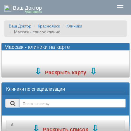
Ваш Доктор
Нави
Красноярск
Ваш Доктор
Красноярск
Клиники
Массаж - список клиник
Массаж - клиники на карте
Раскрыть карту
Клиники по специализации
Поиск
в
списке
А
Раскрыть список