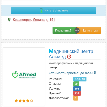
Читать описание
К
Красноярск
,
Ленина д. 151
Кардиология
28
Кинезиология
1
Позвонить?
Колопроктология
12
Косметология
12
Косметология-дерматология
3
М
едицинский центр
Альмед
многопрофильный медицинский
Л
центр
Лазерная хирургия
2
Стоимость приема: до 8290
Лечебная физкультура
2
Рейтинг:
8.39
/ 10
Отзывы:
69
Услуги:
105
Врачей:
134
М
Диагностика:
3
Малоинвазивная хирургия
1