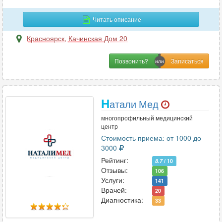
Маммология
9
Мануальная терапия
4
Читать описание
Массаж
11
Красноярск
,
Качинская Дом 20
Микология
1
Позвонить?
Н
Наркология
1
Н
атали Мед
Неврология
31
многопрофильный медицинский
Нейрохирургия
8
центр
Нефрология
2
Стоимость приема: от 1000 до
3000
Нутрициология
1
Рейтинг:
8.7
/ 10
Отзывы:
106
Услуги:
141
О
Врачей:
20
Онкология
Диагностика:
17
33
Онкология-маммология
9