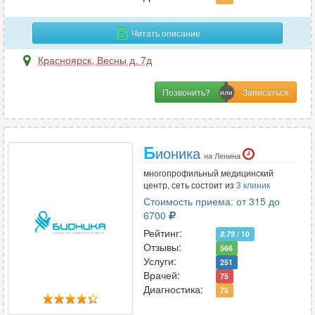
Генетика
2
Гинекология
28
Читать описание
Гирудотерапия
2
Красноярск
,
Весны д. 7д
Гнатология
5
Позвонить?
Д
Дерматовенерология
17
Б
ионика
Дерматология
21
на Ленина
многопрофильный медицинский
Дефектология
1
центр, сеть состоит из
3 клиник
Диабетология
2
Стоимость приема: от 315 до
Диетология
4
6700
Рейтинг:
8.79
/ 10
Отзывы:
566
Услуги:
И
251
Врачей:
75
Иммунология
11
Диагностика:
75
Инфекционные болезни
4