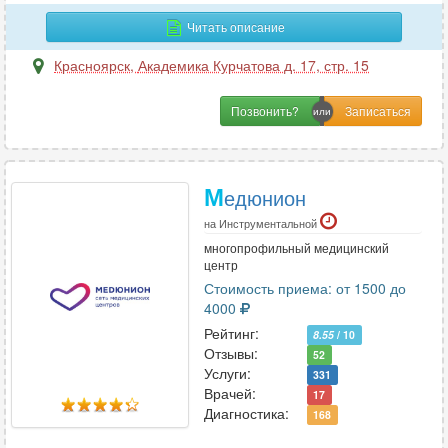
Читать описание
Т
Терапия
Красноярск
,
Академика Курчатова д. 17, стр. 15
29
Травматология
19
Позвонить?
Травматология-ортопедия
19
Трансфузиология
1
Трихология
7
М
едюнион
на Инструментальной
У
многопрофильный медицинский
центр
УЗИ
38
Стоимость приема: от 1500 до
Урология
22
4000
Урология-андрология
5
Рейтинг:
8.55
/ 10
Отзывы:
52
Услуги:
331
Врачей:
17
Ф
Диагностика:
168
Физиотерапия
7