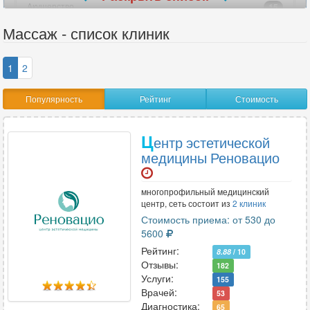
Акушерство
15
Акушерство-гинекология
18
Массаж - список клиник
Аллергология
13
Ангиохирургия
2
1
2
Андрология
7
Популярность
Рейтинг
Стоимость
Анестезиология
12
Анестезиология-реаниматология
14
Ц
Аритмология
6
ентр эстетической
медицины Реновацио
В
многопрофильный медицинский
центр, сеть состоит из
2 клиник
Венерология
10
Стоимость приема: от 530 до
Вертебрология
2
5600
Рейтинг:
8.88
/ 10
Отзывы:
182
Г
Услуги:
155
Врачей:
53
Гастроэнтерология
29
Диагностика:
65