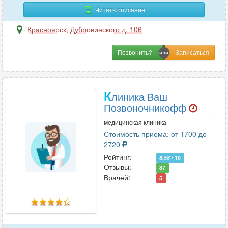
Эмбриология
1
Читать описание
Эндокринология
25
Красноярск
,
Дубровинского д. 106
Эндоскопия
15
Эпилептология
1
Позвонить?
К
линика Ваш
Позвоночникофф
медицинская клиника
Стоимость приема: от 1700 до
2720
Рейтинг:
8.58
/ 10
Отзывы:
87
Врачей:
5