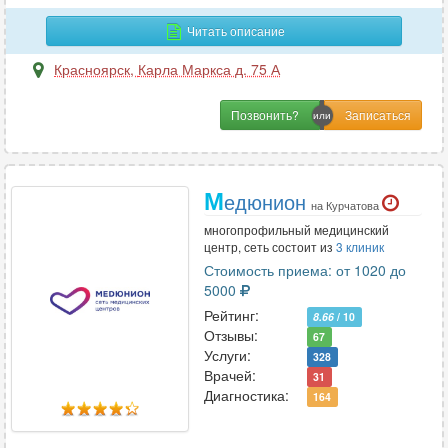
Читать описание
Р
Красноярск
,
Карла Маркса д. 75 А
Реабилитация
2
Позвонить?
Реаниматология
9
Ревматология
6
Рентгенология
9
М
едюнион
Рефлексотерапия
4
на Курчатова
многопрофильный медицинский
центр, сеть состоит из
3 клиник
С
Стоимость приема: от 1020 до
5000
Сексология
1
Рейтинг:
8.66
/ 10
Сомнология
3
Отзывы:
67
Услуги:
Спортивная медицина
1
328
Врачей:
31
Стоматология
45
Диагностика:
164
Сурдология
2