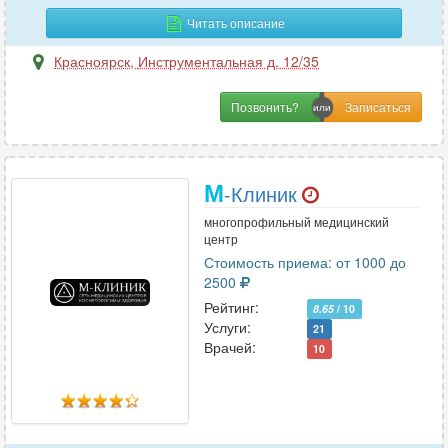
Флебология
14
Читать описание
Фониатрия
3
Красноярск
,
Инструментальная д. 12/35
Фтизиатрия
1
Функциональная диагностика
24
Позвонить?
Х
М
-Клиник
Химиотерапия
1
Хирургия
многопрофильный медицинский
21
центр
Хирургия-ортопедия
2
Стоимость приема: от 1000 до
2500
Рейтинг:
8.65
/ 10
Ч
Услуги:
21
Врачей:
10
Челюстно-лицевая хирургия
7
Э