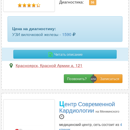
кисти руки
3
Диагностика:
56
кишечника
3
коленного сустава
20
Цена на диагностику:
УЗИ вилочковой железы -
1590
легких и бронхов
1
лимфатических узлов
26
Читать описание
лимфоузлов брюшной полости
2
Красноярск
,
Красной Армии д. 121
лимфоузлов шеи
6
Позвонить?
локтевого сустава
18
лучезапястного сустава
16
Ц
ентр Современной
матки и придатков
16
Кардиологии
на Менжинского
матки и придатков трансвагинальное
17
медицинский центр, сеть состоит из
4
клиник