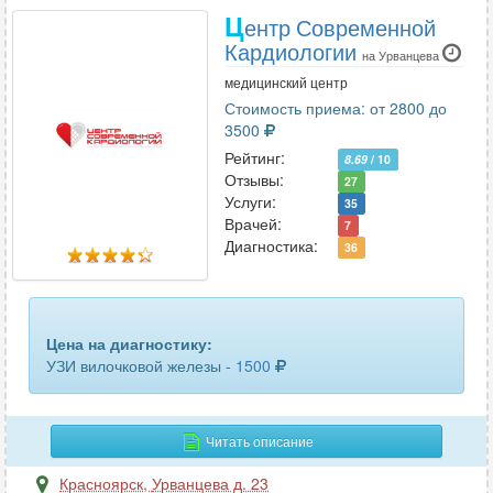
паращитовидных желез
4
Ц
ентр Современной
Кардиологии
паховых лимфоузлов
3
на Урванцева
медицинский центр
периферических лимфоузлов
3
Стоимость приема: от 2800 до
3500
периферических нервов
5
Рейтинг:
8.69
/ 10
Отзывы:
27
печени
5
Услуги:
35
Врачей:
7
плевральной полости
15
Диагностика:
36
плечевого сплетения
1
плечевого сустава
18
Цена на диагностику:
УЗИ вилочковой железы -
1500
поджелудочной железы
8
подчелюстных лимфоузлов
2
Читать описание
полового члена
8
Красноярск
,
Урванцева д. 23