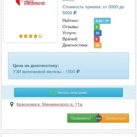
молочных желез
29
Стоимость приема: от 3000 до
5000
мочевого пузыря
20
Рейтинг:
8.65
/ 10
Отзывы:
мочеточников
1
4
Услуги:
35
Врачей:
мягких тканей
15
5
Диагностика:
35
мягких тканей лица
4
мягких тканей шеи
2
Цена на диагностику:
УЗИ вилочковой железы -
1500
надпочечников
8
органов брюшной полости
28
Читать описание
органов малого таза
8
Красноярск
,
Менжинского д. 11а
органов малого таза трансвагинальное
11
Позвонить?
органов мошонки
22