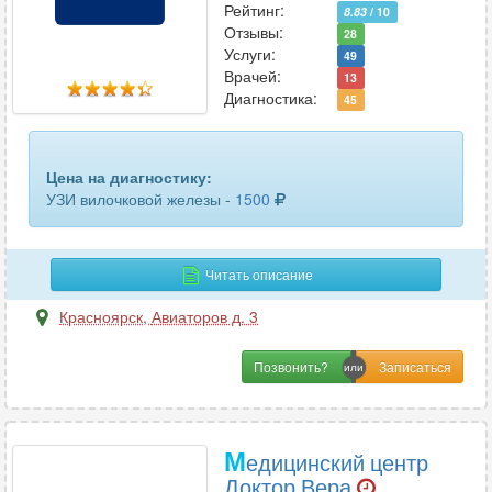
Рейтинг:
8.83
/ 10
Отзывы:
28
Услуги:
49
Врачей:
13
Диагностика:
45
Цена на диагностику:
УЗИ вилочковой железы -
1500
Читать описание
Красноярск
,
Авиаторов д. 3
Позвонить?
М
едицинский центр
Доктор Вера