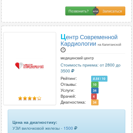
почек
16
Позвонить?
предстательной железы
21
предстательной железы и семенных пузырьков
4
Ц
ентр Современной
предстательной железы трансректальное
22
Кардиологии
на Капитанской
придаточных пазух носа
3
медицинский центр
прямой кишки трансректальное
1
Стоимость приема: от 2800 до
3500
селезенки
6
Рейтинг:
8.54
/ 10
Отзывы:
10
сердца и сосудов
3
Услуги:
34
Врачей:
4
слюнной железы
22
Диагностика:
34
сосудов верхних конечностей
2
Цена на диагностику:
сосудов головного мозга
5
УЗИ вилочковой железы -
1500