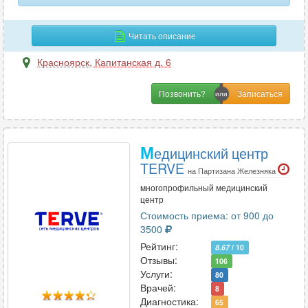
сосудов нижних конечностей
6
Читать описание
сосудов шеи
13
Красноярск
,
Капитанская д. 6
средостения
1
стопы
Позвонить?
3
тазобедренных суставов
13
М
едицинский центр
толстого кишечника
3
TERVE
на Партизана Железняка
шейного отдела позвоночника
5
многопрофильный медицинский
центр
щитовидной железы
30
Стоимость приема: от 900 до
3500
эластография печени
5
Рейтинг:
8.67
/ 10
Отзывы:
106
эластография щитовидной железы
2
Услуги:
80
Врачей:
8
Диагностика:
65