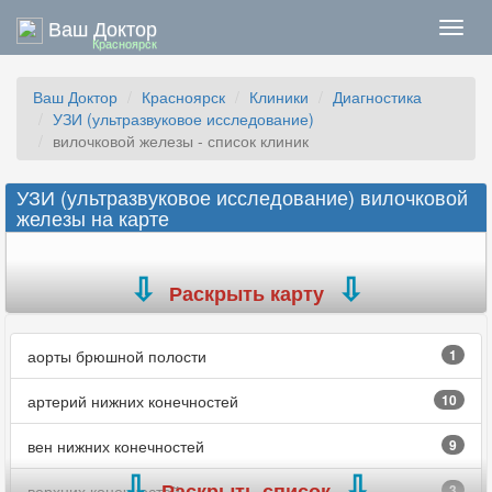
Ваш Доктор
Нави
Красноярск
Ваш Доктор
Красноярск
Клиники
Диагностика
УЗИ (ультразвуковое исследование)
вилочковой железы - список клиник
УЗИ (ультразвуковое исследование) вилочковой
железы на карте
Раскрыть карту
аорты брюшной полости
1
артерий нижних конечностей
10
вен нижних конечностей
9
Раскрыть список
верхних конечностей
3