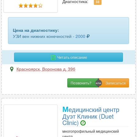
кисти руки
3
Диагностика:
33
кишечника
3
коленного сустава
20
Цена на диагностику:
УЗИ вен нижних конечностей -
2000
легких и бронхов
1
лимфатических узлов
26
Читать описание
лимфоузлов брюшной полости
2
Красноярск
,
Воронова д. 39б
лимфоузлов шеи
6
Позвонить?
локтевого сустава
18
лучезапястного сустава
16
М
едицинский центр
матки и придатков
16
Дуэт Клиник (Duet
Clinic)
матки и придатков трансвагинальное
17
многопрофильный медицинский
центр