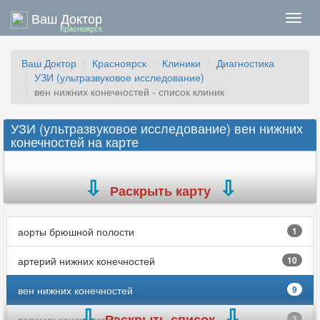
Ваш Доктор
Нави
Красноярск
Ваш Доктор
Красноярск
Клиники
Диагностика
УЗИ (ультразвуковое исследование)
вен нижних конечностей - список клиник
УЗИ (ультразвуковое исследование) вен нижних
конечностей на карте
Раскрыть карту
аорты брюшной полости
1
артерий нижних конечностей
10
вен нижних конечностей
9
Раскрыть список
верхних конечностей
3