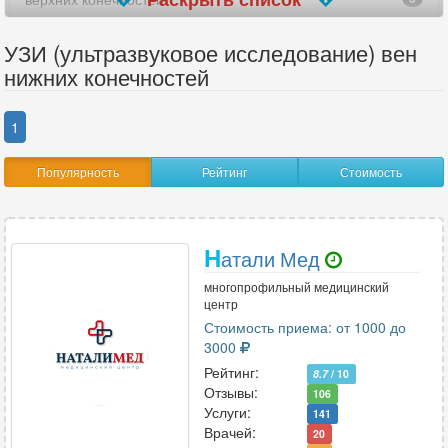
вилочковой железы
7
УЗИ (ультразвуковое исследование) вен
нижних конечностей
внутренних женских половых органов
2
гистеросальпингоскопия (УЗГСС)
4
1
глаз
2
Популярность
Рейтинг
Стоимость
голеностопного сустава
18
головного мозга
1
Н
атали Мед
желудка
1
многопрофильный медицинский
центр
желчного пузыря
Стоимость приема: от 1000 до
9
3000
желчного пузыря с определением функции
16
Рейтинг:
8.7
/ 10
Отзывы:
106
забрюшинного пространства
12
Услуги:
141
Врачей:
20