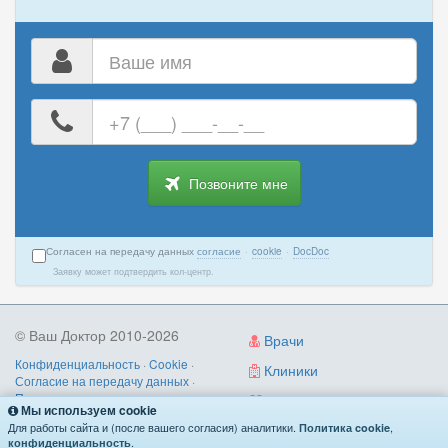
Ваше
имя
Ваш
номер
телефона
Позвоните мне
Согласен на передачу данных
согласие
·
cookie
·
DocDoc
Заявку может подтвердить кол-центр.
© Ваш Доктор 2010-2026
Врачи
Конфиденциальность
·
Cookie
·
Клиники
Согласие на передачу данных
·
Пользовательское соглашение
·
Диагностика
Мы используем cookie
Правила записи
·
Контакты
Для работы сайта и (после вашего согласия) аналитики.
,
Политика cookie
О нас
/
как работает
/
поиск по симптомам
.
конфиденциальность