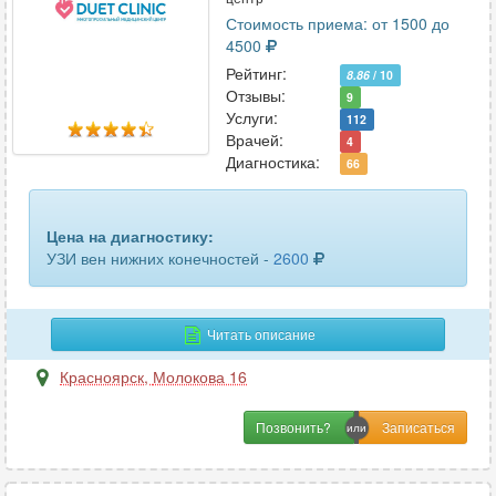
молочных желез
29
Стоимость приема: от 1500 до
4500
мочевого пузыря
20
Рейтинг:
8.86
/ 10
Отзывы:
мочеточников
1
9
Услуги:
112
Врачей:
мягких тканей
15
4
Диагностика:
66
мягких тканей лица
4
мягких тканей шеи
2
Цена на диагностику:
УЗИ вен нижних конечностей -
2600
надпочечников
8
органов брюшной полости
28
Читать описание
органов малого таза
8
Красноярск
,
Молокова 16
органов малого таза трансвагинальное
11
Позвонить?
органов мошонки
22