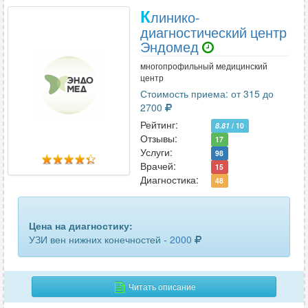
паращитовидных желез
4
К
линико-
диагностический центр
паховых лимфоузлов
3
Эндомед
периферических лимфоузлов
3
многопрофильный медицинский
центр
периферических нервов
5
Стоимость приема: от 315 до
2700
печени
5
Рейтинг:
8.81
/ 10
Отзывы:
17
плевральной полости
15
Услуги:
98
Врачей:
15
плечевого сплетения
1
Диагностика:
48
плечевого сустава
18
Цена на диагностику:
поджелудочной железы
8
УЗИ вен нижних конечностей -
2000
подчелюстных лимфоузлов
2
полового члена
Читать описание
8