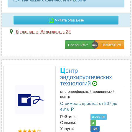
сосудов нижних конечностей
6
сосудов шеи
13
Читать описание
средостения
1
Красноярск
,
Вильского д. 22
стопы
3
Позвонить?
тазобедренных суставов
13
толстого кишечника
3
Ц
ентр
эндохирургических
шейного отдела позвоночника
5
технологий
щитовидной железы
30
многопрофильный медицинский
центр
эластография печени
5
Стоимость приема: от 837 до
4816
эластография щитовидной железы
2
Рейтинг:
8.72
/ 10
Отзывы:
3
Услуги:
125