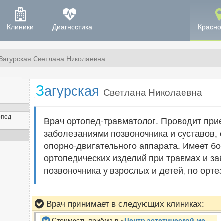
Клиники
Диагностика
Красно
Загурская Светлана Николаевна
З
агурская
Светлана Николаевна
опед
Врач ортопед-травматолог. Проводит прие
заболеваниями позвоночника и суставов,
опорно-двигательного аппарата. Имеет б
ортопедических изделий при травмах и за
позвоночника у взрослых и детей, по орт
Врач принимает в следующих клиниках:
Стоимость приёма в «
Центр эстетической медицины Реновацио