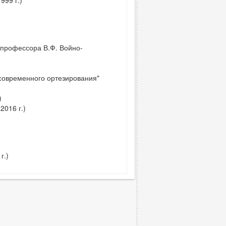
999 г.)
 профессора В.Ф. Войно-
овременного ортезирования"
)
2016 г.)
г.)