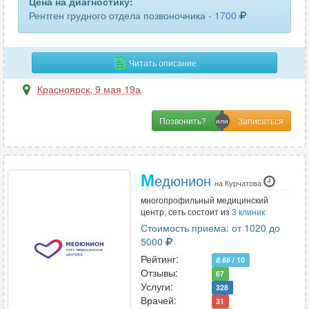
Цена на диагностику:
Рентген грудного отдела позвоночника -
1700
Читать описание
Красноярск
,
9 мая 19а
Позвонить?
М
едюнион
на Курчатова
многопрофильный медицинский
центр, сеть состоит из
3 клиник
Стоимость приема: от 1020 до
5000
Рейтинг:
8.66
/ 10
Отзывы:
67
Услуги:
328
Врачей:
31