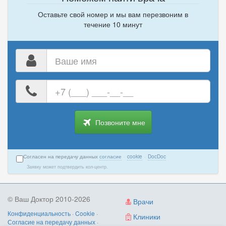
Оставьте свой номер и мы вам перезвоним в
течение 10 минут
Ваше
имя
Ваш
номер
телефона
Позвоните мне
Согласен на передачу данных
согласие
·
cookie
·
DocDoc
Заявку может подтвердить кол-центр.
© Ваш Доктор 2010-2026
Врачи
Конфиденциальность
·
Cookie
·
Клиники
Согласие на передачу данных
·