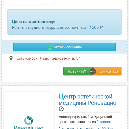
крестца
6
легких
11
Цена на диагностику:
локтевого сустава
10
Рентген грудного отдела позвоночника -
1500
лопатки
5
Читать описание
лучезапястного сустава
10
Красноярск
,
Ладо Кецховели д. 34
молочных желез (маммография)
6
мочевыделительной системы (урография обзорная)
Позвонить?
4
мочевыделительной системы (урография экскреторная)
1
Ц
ентр эстетической
орбит
2
медицины Реновацио
органов грудной клетки
4
многопрофильный медицинский
ортопантомограмма
8
центр, сеть состоит из
2 клиник
Стоимость приема: от 530 до