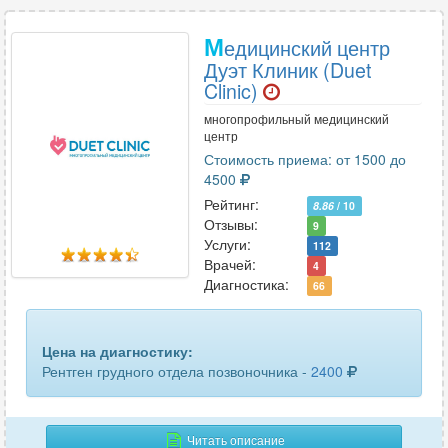
М
едицинский центр
Дуэт Клиник (Duet
Clinic)
многопрофильный медицинский
центр
Стоимость приема: от 1500 до
4500
Рейтинг:
8.86
/ 10
Отзывы:
9
Услуги:
112
Врачей:
4
Диагностика:
66
Цена на диагностику:
Рентген грудного отдела позвоночника -
2400
Читать описание