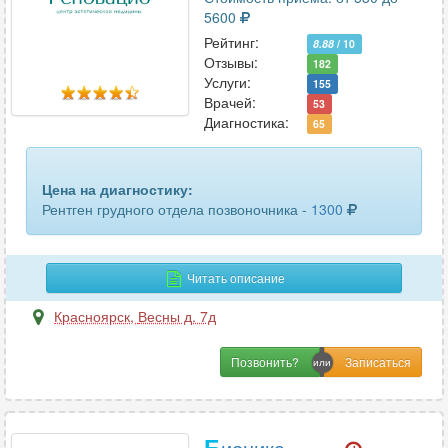
пальцев ноги или руки
9
5600
Рейтинг:
пищевода
8.88
/ 10
1
Отзывы:
182
Услуги:
155
плечевого сустава
10
Врачей:
53
Диагностика:
65
плечевой кости
7
позвоночника
2
Цена на диагностику:
Рентген грудного отдела позвоночника -
1300
поясничного отдела позвоночника
11
предплечья
5
Читать описание
придаточных пазух носа
9
Красноярск
,
Весны д. 7д
радиовизиография
2
Позвонить?
ребер
7
стопы или кисти
9
Б