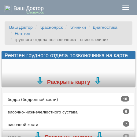
Ваш Доктор
Нави
Красноярск
Ваш Доктор
Красноярск
Клиники
Диагностика
Рентген
грудного отдела позвоночника - список клиник
Рентген грудного отдела позвоночника на карте
Раскрыть карту
бедра (бедренной кости)
10
височно-нижнечелюстного сустава
6
височной кости
7
Раскрыть список
голени
5