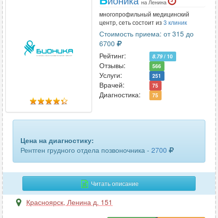
ионика
на Ленина
тазобедренного сустава
8
многопрофильный медицинский
центр, сеть состоит из
3 клиник
ТРГ (телерентгенография)
4
Стоимость приема: от 315 до
6700
турецкого седла
6
Рейтинг:
8.79
/ 10
челюсти
1
Отзывы:
566
Услуги:
251
черепа
8
Врачей:
75
Диагностика:
75
шейного отдела позвоночника
11
Цена на диагностику:
Рентген грудного отдела позвоночника -
2700
Читать описание
Красноярск
,
Ленина д. 151