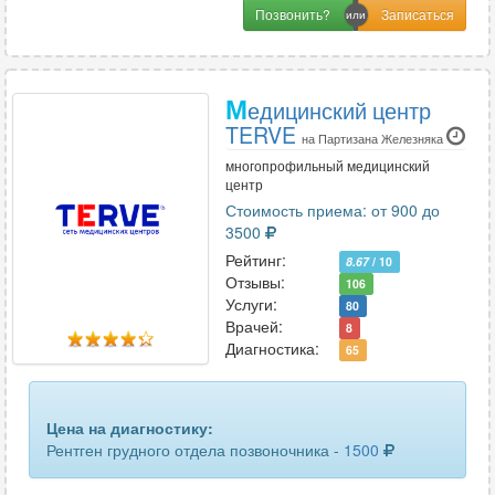
Позвонить?
М
едицинский центр
TERVE
на Партизана Железняка
многопрофильный медицинский
центр
Стоимость приема: от 900 до
3500
Рейтинг:
8.67
/ 10
Отзывы:
106
Услуги:
80
Врачей:
8
Диагностика:
65
Цена на диагностику:
Рентген грудного отдела позвоночника -
1500