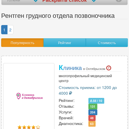
голеностопного сустава
10
Рентген грудного отдела позвоночника
гортани и трахеи
2
1
2
грудины
10
Популярность
Рейтинг
Стоимость
грудного отдела позвоночника
12
зуба
4
К
линика
в Октябрьском
ключицы
12
многопрофильный медицинский
центр
коленного сустава
9
Стоимость приема: от 1200 до
4000
копчика
6
Рейтинг:
8.56
/ 10
костей носа
Отзывы:
8
131
Услуги:
204
Врачей:
костей таза
10
48
Диагностика:
63