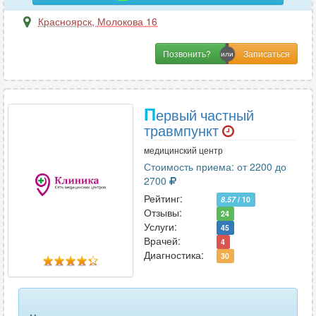
Красноярск
,
Молокова 16
Позвонить?
П
ервый частный
травмпункт
медицинский центр
Стоимость приема: от 2200 до
2700
Рейтинг:
8.57
/ 10
Отзывы:
24
Услуги:
45
Врачей:
4
Диагностика:
30